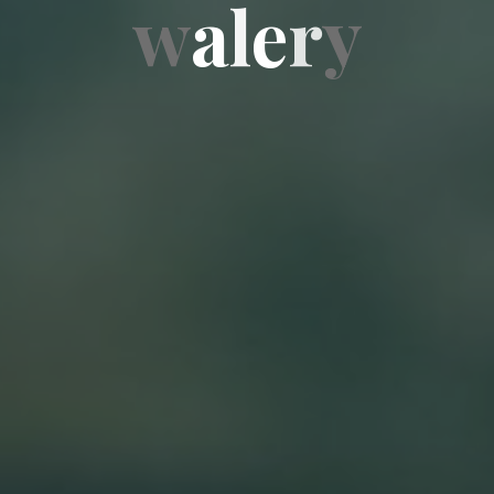
w
a
l
e
r
y